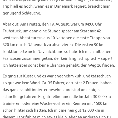
Trip hieß es noch, wenn es in Dänemark regnet, braucht man
genügend Schläuche.
Aber gut. Am Freitag, den 19. August, war um 04:00 Uhr
Frühstück, um dann eine Stunde später am Start mit 42
weiteren Abenteurern aus 10 Nationen die erste Etappe von
320 km durch Dänemark zu absolvieren. Die ersten 90 km
funktionierte mein Navi nicht und so habe ich mich mit einen
Franzosen zusammengetan, der kein Englisch sprach – super!
Ich hätte aber sonst keine Chancen gehabt, den Weg zu finden.
Es ging zur Küste und es war angenehm kühl und tatsächlich
so gut wie kein Wind. Ca. 35 Fahrer, darunter 2 Frauen, haben
das ganze ambitionierter gesehen und sind um einiges
schneller gefahren. Es gab Teilnehmer, die im Jahr 30.000 km
trainieren, oder eine Woche vorher ein Rennen mit 1500 km
schon hinter sich hatten. Ich mit meinen gut 12.000 km in
diesem Jahr fühlte mich etwas klein, aber an anderen sich zu