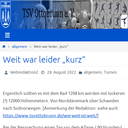
Zum
Inhalt
springen
Start
allgemein
Weit war leider „kurz“
Weit war leider „kurz“
,
Webredaktion2
28. August 2022
allgemein
Turnen
Eigentlich sollten es mit dem Rad 1208 km werden mit lockeren
(?) 12000 Höhenmetern. Von Norddänemark über Schweden
nach Südnorwegen. [Anmerkung der Redaktion: siehe auch
https://www.tsvottobrunn.de/wie-weit-ist-weit/
]
Bei der Besprechung einen Tag vor dem 4-Tage- ( 90-Stunden-)