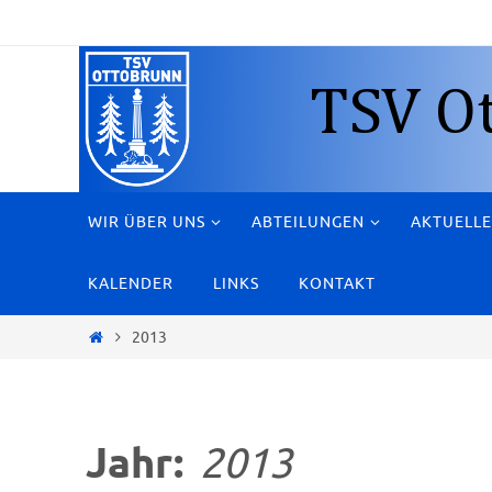
Zum
Inhalt
springen
Zum
WIR ÜBER UNS
ABTEILUNGEN
AKTUELLE
Inhalt
springen
KALENDER
LINKS
KONTAKT
Start
2013
Jahr:
2013