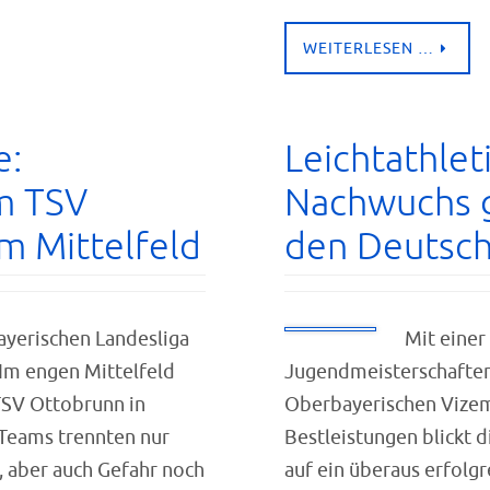
WEITERLESEN …
e:
Leichtathlet
m TSV
Nachwuchs g
im Mittelfeld
den Deutsch
ayerischen Landesliga
Mit einer
Im engen Mittelfeld
Jugendmeisterschaften,
TSV Ottobrunn in
Oberbayerischen Vizeme
 Teams trennten nur
Bestleistungen blickt 
, aber auch Gefahr noch
auf ein überaus erfol