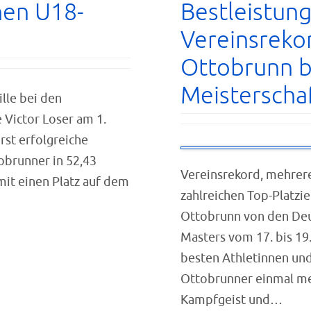
hen U18-
Bestleistun
Vereinsreko
Ottobrunn b
Meisterscha
lle bei den
 Victor Loser am 1.
rst erfolgreiche
tobrunner in 52,43
Vereinsrekord, mehrer
mit einen Platz auf dem
zahlreichen Top-Platzi
Ottobrunn von den Deu
Masters vom 17. bis 19
besten Athletinnen un
Ottobrunner einmal meh
Kampfgeist und…