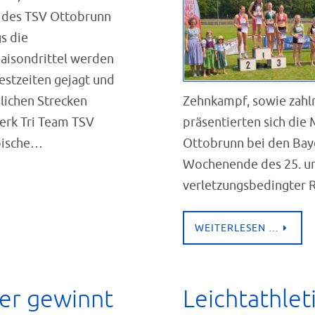
n des TSV Ottobrunn
s die
aisondrittel werden
Bestzeiten gejagt und
lichen Strecken
Zehnkampf, sowie zahlr
erk Tri Team TSV
präsentierten sich di
pische…
Ottobrunn bei den Ba
Wochenende des 25. und
verletzungsbedingter 
WEITERLESEN …
ser gewinnt
Leichtathlet