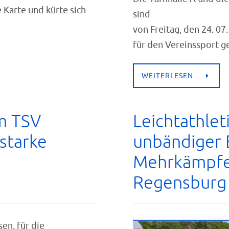
 Karte und kürte sich
sind
von Freitag, den 24. 07.
für den Vereinssport g
WEITERLESEN …
m TSV
Leichtathlet
starke
unbändiger 
Mehrkämpfe
Regensburg
sen, für die