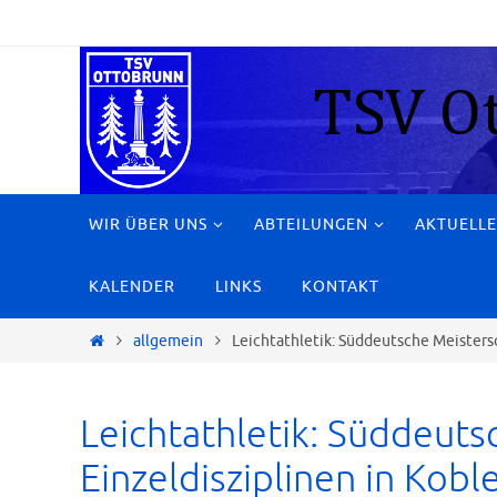
Zum
Inhalt
springen
Zum
WIR ÜBER UNS
ABTEILUNGEN
AKTUELLE
Inhalt
springen
KALENDER
LINKS
KONTAKT
Start
allgemein
Leichtathletik: Süddeutsche Meisters
Leichtathletik: Süddeuts
Einzeldisziplinen in Kob