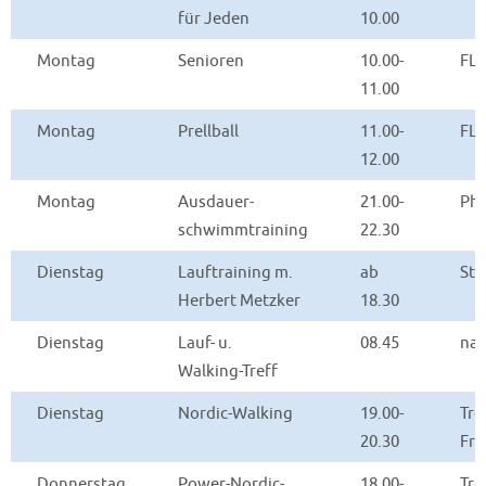
für Jeden
10.00
Montag
Senioren
10.00-
FL
11.00
Montag
Prellball
11.00-
FL
12.00
Montag
Ausdauer-
21.00-
Phö
schwimmtraining
22.30
Dienstag
Lauftraining m.
ab
Sta
Herbert Metzker
18.30
Dienstag
Lauf- u.
08.45
nac
Walking-Treff
Dienstag
Nordic-Walking
19.00-
Tre
20.30
Fri
Donnerstag
Power-Nordic-
18.00-
Tre