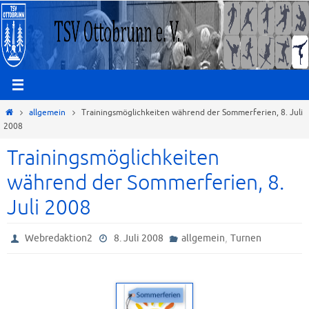
Zum
Inhalt
springen
Start
allgemein
Trainingsmöglichkeiten während der Sommerferien, 8. Juli
2008
Trainingsmöglichkeiten
während der Sommerferien, 8.
Juli 2008
,
Webredaktion2
8. Juli 2008
allgemein
Turnen