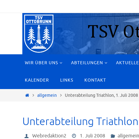
Zum
Inhalt
springen
Zum
WIR ÜBER UNS
ABTEILUNGEN
AKTUELLE
Inhalt
springen
KALENDER
LINKS
KONTAKT
Start
allgemein
Unterabteilung Triathlon, 1. Juli 2008
Unterabteilung Triathlon,
Webredaktion2
1. Juli 2008
allgemei