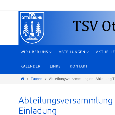
Zum
Inhalt
springen
Zum
WIR ÜBER UNS
ABTEILUNGEN
AKTUELLE
Inhalt
springen
KALENDER
LINKS
KONTAKT
Start
Turnen
Abteilungsversammlung der Abteilung T
Abteilungsversammlung 
Einladung