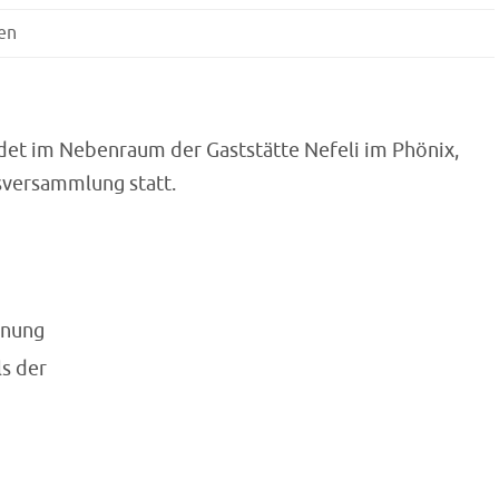
en
ndet im Nebenraum der Gaststätte Nefeli im Phönix,
sversammlung statt.
dnung
s der