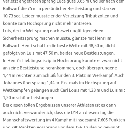
Verletzt angetreten sprang Luca gute 3,65 m und lief nach dem
Ballwurf die 75 m in persönlicher Bestleistung und starken
10,73 sec. Leider musste er der Verletzung Tribut zollen und
konnte zum Hochsprung nicht mehr antreten.
Luis, der im Weitsprung nach zwei ungültigen einen
Sicherheitssprung machen musste, glänzte mit Henri im
Ballwurf. Henri schaffte die beste Weite mit 48,50 m, dicht
gefolgt von Luis mit 47,50 m, beides neue Bestleistungen.
In Henri’s Lieblingsdisziplin Hochsprung konnte er zwar nicht
an seine Bestleistung herankommen, doch übersprungene
1,44 m reichten zum Schluß für den 3. Platz im Vierkampf. Auch
Johannes übersprang 1,44 m. Erstmals im Hochsprung auf
Wettkämpfen gelangen auch Carl Louis mit 1,28 m und Luis mit
1,20 m schöne Leistungen.
Bei diesen tollen Ergebnissen unserer Athleten ist es dann
auch nicht verwunderlich, dass die U14 an diesem Tag die
Mannschaftswertung im 4-Kampf mit insgesamt 7.605 Punkten
und 790 Punkten Vorsprung vor dem TSV Trudering gewinnt.