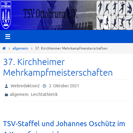
Zum
Inhalt
springen
Start
allgemein
37. Kirchheimer Mehrkampfmeisterschaften
37. Kirchheimer
Mehrkampfmeisterschaften
Webredaktion2
2. Oktober 2021
,
allgemein
Leichtathletik
TSV-Staffel und Johannes Oschütz im