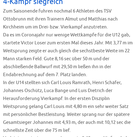
4-Kampf siegreich
Zum Saisonende fuhren nochmal 6 Athleten des TSV
Ottobrunn mit ihren Trainern Almut und Matthias nach
Kirchheim um im Drei- bzw. Vierkampf anzutreten.
Da es im Coronajahr nur wenige Wettkämpfe für die U12 gab,
startete Victor Loser zum ersten Mal dieses Jahr. Mit 3,77 m im
Weitsprung zeigte er auch gleich die sechstbeste Weite im 22
Mann starken Feld. Gute 8,16 sec über 50 m und der
abschließende Ballwurf mit 29,50 m ließen ihn in der
Endabrechnung auf dem 7. Platz landen.
In der U14 stellten sich Carl Louis Ramrath, Henri Schäfer,
Johannes Oschütz, Luca Bange und Luis Dietrich der
Herausforderung Vierkampf. In der ersten Disziplin
Weitsprung gelang Carl Louis mit 4,80 m ein sehr weiter Satz
mit persönlicher Bestleistung. Weiter sprang nur der spätere
Gesamtsieger Johannes mit 4,93 m, der auch mit 10,12 sec die
schnellste Zeit über die 75 m lief.