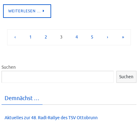
WEITERLESEN …
‹
1
2
3
4
5
›
»
Suchen
Suchen
Demnächst …
Aktuelles zur 48. Radl-Rallye des TSV Ottobrunn