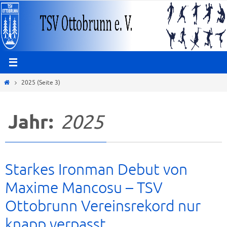
Zum
Inhalt
springen
Start
2025
(Seite 3)
Jahr:
2025
Starkes Ironman Debut von
Maxime Mancosu – TSV
Ottobrunn Vereinsrekord nur
knapp verpasst