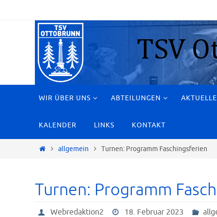
Zum
Inhalt
springen
Zum
WIR ÜBER UNS
ABTEILUNGEN
AKTUELLE
Inhalt
springen
KALENDER
LINKS
KONTAKT
Start
allgemein
Turnen: Programm Faschingsferien
Turnen: Programm Fasch
Webredaktion2
18. Februar 2023
all