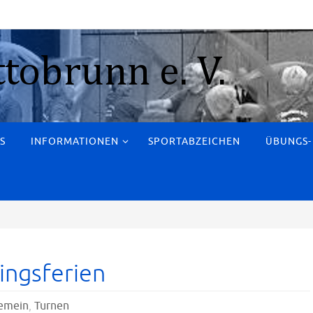
S
INFORMATIONEN
SPORTABZEICHEN
ÜBUNGS-
ingsferien
gemein
,
Turnen