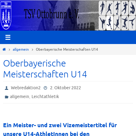
Zum
Inhalt
springen
Start
allgemein
Oberbayerische Meisterschaften U14
Oberbayerische
Meisterschaften U14
Webredaktion2
2. Oktober 2022
,
allgemein
Leichtathletik
Ein Meister- und zwei Vizemeistertitel für
unsere U14-AthletInnen bei den