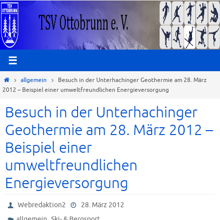
Zum
Inhalt
springen
Start
allgemein
Besuch in der Unterhachinger Geothermie am 28. März
2012 – Beispiel einer umweltfreundlichen Energieversorgung
Besuch in der Unterhachinger
Geothermie am 28. März 2012 –
Beispiel einer
umweltfreundlichen
Energieversorgung
Webredaktion2
28. März 2012
,
allgemein
Ski- & Bergsport