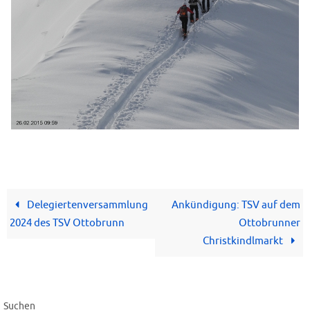
Delegiertenversammlung
Ankündigung: TSV auf dem
2024 des TSV Ottobrunn
Ottobrunner
Christkindlmarkt
Suchen