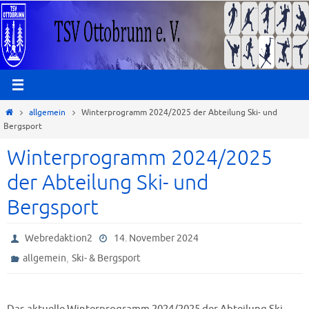
Zum
Inhalt
springen
Start
allgemein
Winterprogramm 2024/2025 der Abteilung Ski- und
Bergsport
Winterprogramm 2024/2025
der Abteilung Ski- und
Bergsport
Webredaktion2
14. November 2024
,
allgemein
Ski- & Bergsport