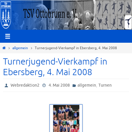
Zum
Inhalt
springen
Start
allgemein
Turnerjugend-Vierkampf in Ebersberg, 4. Mai 2008
Turnerjugend-Vierkampf in
Ebersberg, 4. Mai 2008
,
Webredaktion2
4. Mai 2008
allgemein
Turnen