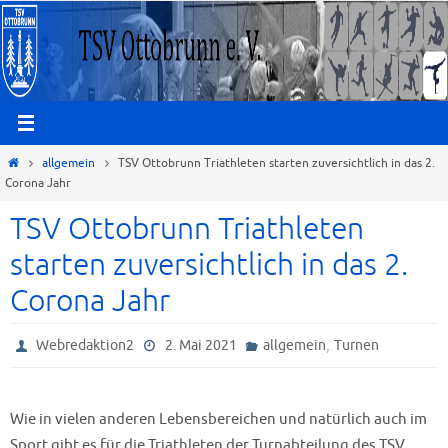
Zum
Inhalt
springen
Start
allgemein
TSV Ottobrunn Triathleten starten zuversichtlich in das 2.
Corona Jahr
TSV Ottobrunn Triathleten
starten zuversichtlich in das 2.
Corona Jahr
,
Webredaktion2
2. Mai 2021
allgemein
Turnen
Wie in vielen anderen Lebensbereichen und natürlich auch im
Sport gibt es für die Triathleten der Turnabteilung des TSV