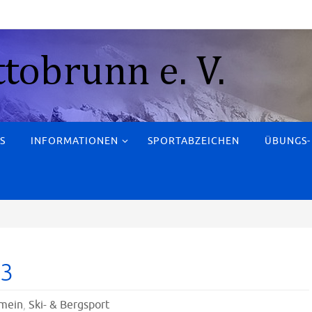
S
INFORMATIONEN
SPORTABZEICHEN
ÜBUNGS-
13
emein
,
Ski- & Bergsport