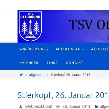
Zum
Inhalt
springen
Zum
WIR ÜBER UNS
ABTEILUNGEN
AKTUELLE
Inhalt
springen
KALENDER
LINKS
KONTAKT
Start
allgemein
Stierkopf, 26. Januar 2013
Stierkopf, 26. Januar 20
Webredaktion2
26. Januar 2013
allg