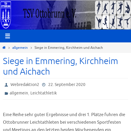
Zum
Inhalt
springen
Start
allgemein
Siege in Emmering, Kirchheim und Aichach
Siege in Emmering, Kirchheim
und Aichach
Webredaktion2
22. September 2020
,
allgemein
Leichtathletik
Eine Reihe sehr guter Ergebnisse und drei 1. Plätze fuhren die
Ottobrunner Leichtathleten bei verschiedenen Sportfesten
und Meetings an den letzten beiden Wochenenden ein.