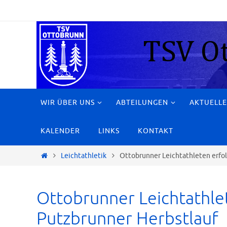
Zum
Inhalt
springen
Zum
WIR ÜBER UNS
ABTEILUNGEN
AKTUELLE
Inhalt
springen
KALENDER
LINKS
KONTAKT
Start
Leichtathletik
Ottobrunner Leichtathleten erfol
Ottobrunner Leichtathlet
Putzbrunner Herbstlauf