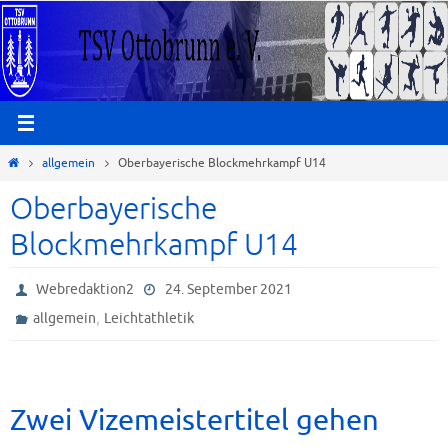
Zum
Inhalt
springen
Start
allgemein
Oberbayerische Blockmehrkampf U14
Oberbayerische
Blockmehrkampf U14
Webredaktion2
24. September 2021
,
allgemein
Leichtathletik
Zwei Vizemeistertitel gehen