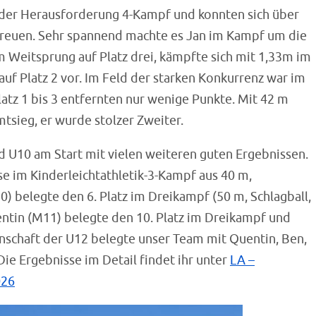
i der Herausforderung 4-Kampf und konnten sich über
 freuen. Sehr spannend machte es Jan im Kampf um die
m Weitsprung auf Platz drei, kämpfte sich mit 1,33m im
uf Platz 2 vor. Im Feld der starken Konkurrenz war im
latz 1 bis 3 entfernten nur wenige Punkte. Mit 42 m
sieg, er wurde stolzer Zweiter.
d U10 am Start mit vielen weiteren guten Ergebnissen.
e im Kinderleichtathletik-3-Kampf aus 40 m,
 belegte den 6. Platz im Dreikampf (50 m, Schlagball,
entin (M11) belegte den 10. Platz im Dreikampf und
nnschaft der U12 belegte unser Team mit Quentin, Ben,
Die Ergebnisse im Detail findet ihr unter
LA –
026