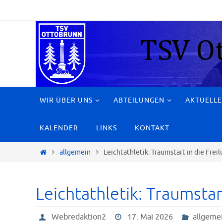
Zum
Inhalt
springen
Zum
WIR ÜBER UNS
ABTEILUNGEN
AKTUELLE
Inhalt
springen
KALENDER
LINKS
KONTAKT
Start
allgemein
Leichtathletik: Traumstart in die Freil
Leichtathletik: Traumstart
Webredaktion2
17. Mai 2026
allgeme