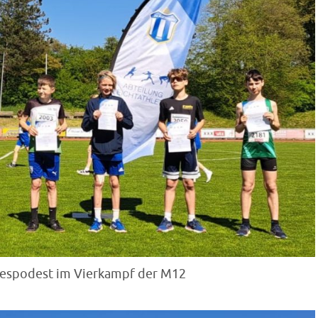
egespodest im Vierkampf der M12