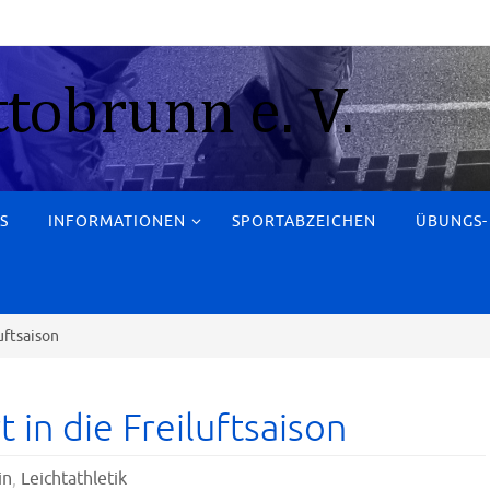
S
INFORMATIONEN
SPORTABZEICHEN
ÜBUNGS-
uftsaison
 in die Freiluftsaison
in
,
Leichtathletik