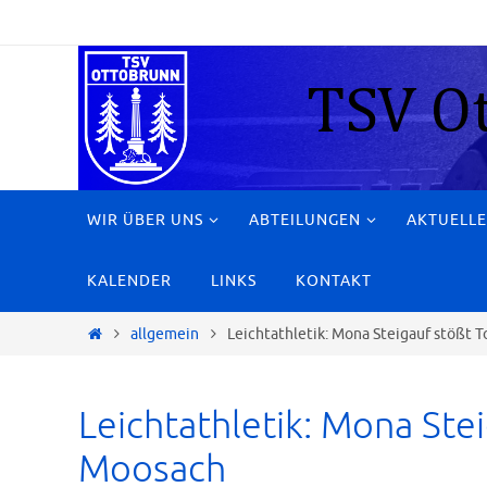
Zum
Inhalt
springen
Zum
WIR ÜBER UNS
ABTEILUNGEN
AKTUELLE
Inhalt
springen
KALENDER
LINKS
KONTAKT
Start
allgemein
Leichtathletik: Mona Steigauf stößt 
Leichtathletik: Mona Ste
Moosach