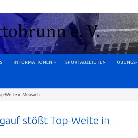
S
INFORMATIONEN
SPORTABZEICHEN
ÜBUNGS-
Top-Weite in Moosach
igauf stößt Top-Weite in