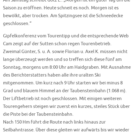
Am Samstag schreibt Götz L.: „Morgen ist ein guter Tag um die
Saison zu eröffnen. Heute schneit es noch. Morgen ist es
bewölkt, aber trocken. Am Spitzingsee ist die Schneedecke
geschlossen.“
Gipfelkonferenz vom Tourentipp und die entsprechende Web
Cam zeigt auf der Sutten schon regen Tourenbetrieb.
Zweimal Günter, S. u. A. sowie Florian u. Axel K. müssen nicht
lange überzeugt werden und so treffen sich diese fünf am
Sonntag, morgens um 8:00 Uhr am Haidgraben. Mit Ausnahme
des Berichterstatters haben alle ihre uralten Ski
mitgenommen. Um kurz nach 9 Uhr starten wir bei minus 8
Grad und blauem Himmel an der Taubensteinbahn (1.068 m).
Der Liftbetrieb ist noch geschlossen. Mit einigen weiteren
Tourengehern steigen wir zuerst ein kurzes, steiles Stück über
die Piste bei der Taubensteinbahn.
Nach 150 Hm führt die Route nach links hinaus zur
Seilbahntrasse. Über diese gleiten wir aufwärts bis wir wieder