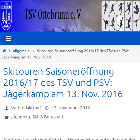
Zum
Inhalt
springen
Start
allgemein
Skitouren-Saisoneröffnung 2016/17 des TSV und PSV:
Jägerkamp am 13. Nov. 2016
Skitouren-Saisoneröffnung
2016/17 des TSV und PSV:
Jägerkamp am 13. Nov. 2016
Webredaktion2
13. November 2016
,
allgemein
Ski- & Bergsport