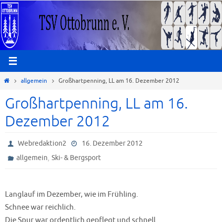
Zum
Inhalt
springen
Start
allgemein
Großhartpenning, LL am 16. Dezember 2012
Großhartpenning, LL am 16.
Dezember 2012
Webredaktion2
16. Dezember 2012
,
allgemein
Ski- & Bergsport
Langlauf im Dezember, wie im Frühling.
Schnee war reichlich.
Die Spur war ordentlich gepflegt und schnell.