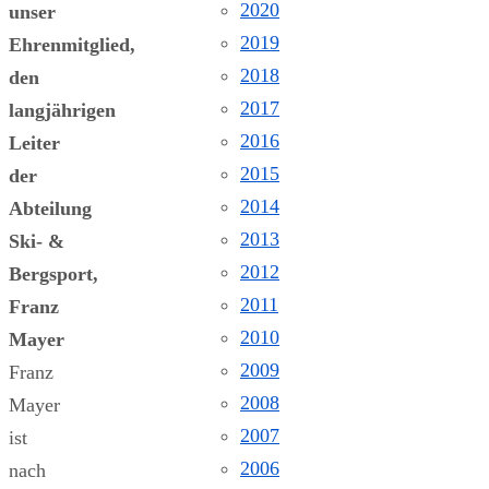
2020
unser
2019
Ehrenmitglied,
2018
den
2017
langjährigen
2016
Leiter
2015
der
2014
Abteilung
2013
Ski- &
2012
Bergsport,
2011
Franz
2010
Mayer
2009
Franz
2008
Mayer
2007
ist
2006
nach