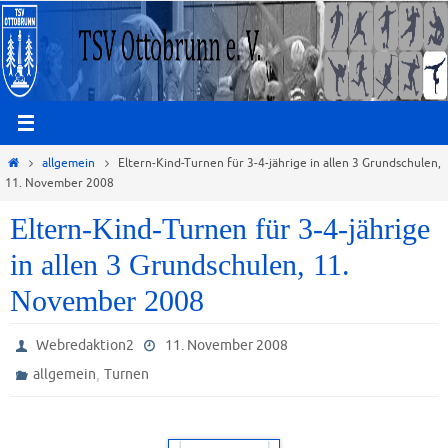
Zum
Inhalt
springen
Start
allgemein
Eltern-Kind-Turnen für 3-4-jährige in allen 3 Grundschulen,
11. November 2008
Eltern-Kind-Turnen für 3-4-jährige
in allen 3 Grundschulen, 11.
November 2008
Webredaktion2
11. November 2008
,
allgemein
Turnen