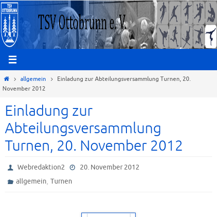
Zum
Inhalt
springen
Start
allgemein
Einladung zur Abteilungsversammlung Turnen, 20.
November 2012
Einladung zur
Abteilungsversammlung
Turnen, 20. November 2012
Webredaktion2
20. November 2012
,
allgemein
Turnen