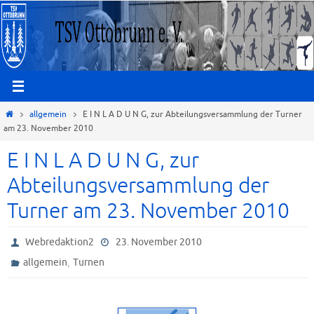
Zum
Inhalt
springen
Start
allgemein
E I N L A D U N G, zur Abteilungsversammlung der Turner
am 23. November 2010
E I N L A D U N G, zur
Abteilungsversammlung der
Turner am 23. November 2010
Webredaktion2
23. November 2010
,
allgemein
Turnen