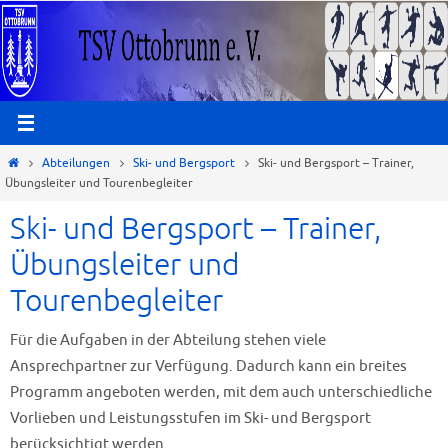
Zum
Inhalt
springen
Start
Abteilungen
Ski- und Bergsport
Ski- und Bergsport – Trainer,
Übungsleiter und Tourenbegleiter
Ski- und Bergsport – Trainer,
Übungsleiter und
Tourenbegleiter
Für die Aufgaben in der Abteilung stehen viele
Ansprechpartner zur Verfügung. Dadurch kann ein breites
Programm angeboten werden, mit dem auch unterschiedliche
Vorlieben und Leistungsstufen im Ski- und Bergsport
berücksichtigt werden.