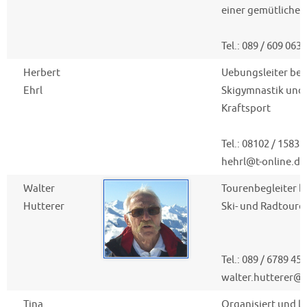
einer gemütlichen
Tel.: 089 / 609 0633
Herbert
Uebungsleiter bei
Ehrl
Skigymnastik und
Kraftsport
Tel.: 08102 / 1583
hehrl@t-online.de
Walter
Tourenbegleiter be
Hutterer
Ski- und Radtoure
Tel.: 089 / 6789 458
walter.hutterer@a
Tina
Organisiert und le