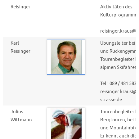
Reisinger
Aktivitäten des
Kulturprogramms
reisinger.kraus@
Karl
Übungsleiter bei d
Reisinger
und Rückengymnas
Tourenbegleiter b
alpinen Skifahren.
Tel.: 089 / 481 583
reisinger.kraus@li
strasse.de
Julius
Tourenbegleiter be
Wittmann
Bergtouren, bei T
und Mountainbike
Er kennt auch die