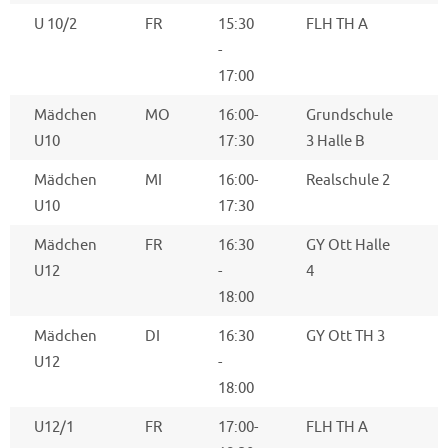
U 10/2
FR
15:30
FLH TH A
G
-
17:00
Mädchen
MO
16:00-
Grundschule
S
U10
17:30
3 Halle B
Mädchen
MI
16:00-
Realschule 2
U10
17:30
Mädchen
FR
16:30
GY Ott Halle
L
U12
-
4
18:00
Mädchen
DI
16:30
GY Ott TH 3
U12
-
18:00
U12/1
FR
17:00-
FLH TH A