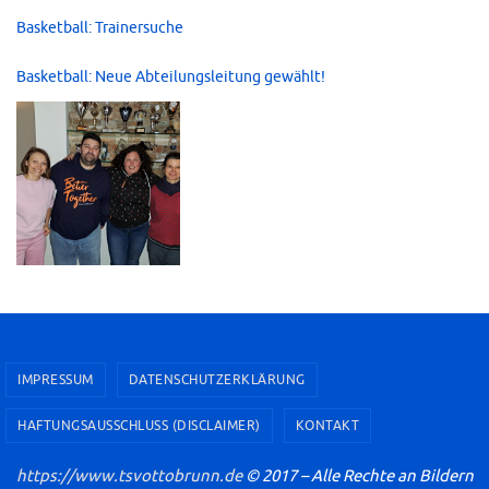
Basketball: Trainersuche
Basketball: Neue Abteilungsleitung gewählt!
IMPRESSUM
DATENSCHUTZERKLÄRUNG
HAFTUNGSAUSSCHLUSS (DISCLAIMER)
KONTAKT
https://www.tsvottobrunn.de
© 2017 – Alle Rechte an Bildern