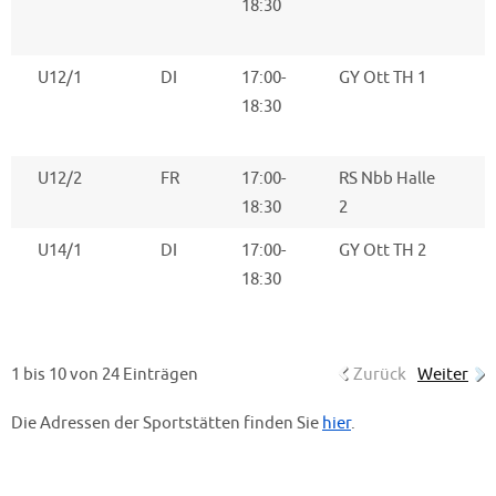
18:30
U12/1
DI
17:00-
GY Ott TH 1
18:30
U12/2
FR
17:00-
RS Nbb Halle
18:30
2
U14/1
DI
17:00-
GY Ott TH 2
F
18:30
1 bis 10 von 24 Einträgen
Zurück
Weiter
Die Adressen der Sportstätten finden Sie
hier
.