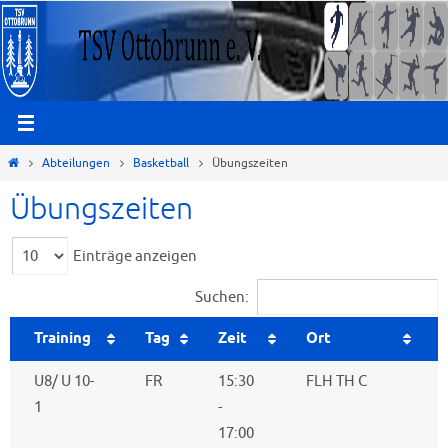
Zum
Inhalt
springen
Start
Abteilungen
Basketball
Übungszeiten
Übungszeiten
Einträge anzeigen
Suchen:
Training
Tag
Zeit
Ort
U8/ U 10-
FR
15:30
FLH TH C
1
-
17:00