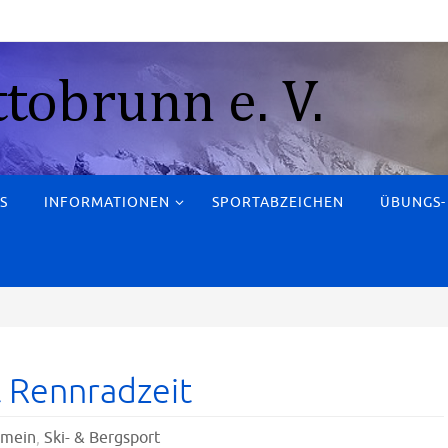
S
INFORMATIONEN
SPORTABZEICHEN
ÜBUNGS-
t
t Rennradzeit
emein
,
Ski- & Bergsport