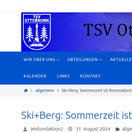
Zum
Inhalt
springen
Zum
WIR ÜBER UNS
ABTEILUNGEN
AKTUELLE
Inhalt
springen
KALENDER
LINKS
KONTAKT
Start
allgemein
Ski+Berg: Sommerzeit ist Rennradzei
Ski+Berg: Sommerzeit is
Webredaktion2
31. August 2024
allg