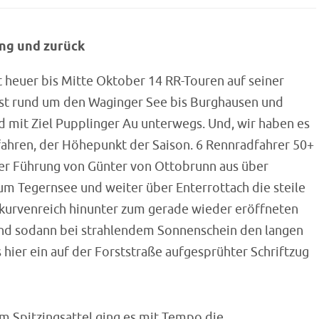
ng und zurück
t heuer bis Mitte Oktober 14 RR-Touren auf seiner
ust rund um den Waginger See bis Burghausen und
 mit Ziel Pupplinger Au unterwegs. Und, wir haben es
fahren, der Höhepunkt der Saison. 6 Rennradfahrer 50+
er Führung von Günter von Ottobrunn aus über
um Tegernsee und weiter über Enterrottach die steile
 kurvenreich hinunter zum gerade wieder eröffneten
 und sodann bei strahlendem Sonnenschein den langen
hier ein auf der Forststraße aufgesprühter Schriftzug
m Spitzingsattel ging es mit Tempo die