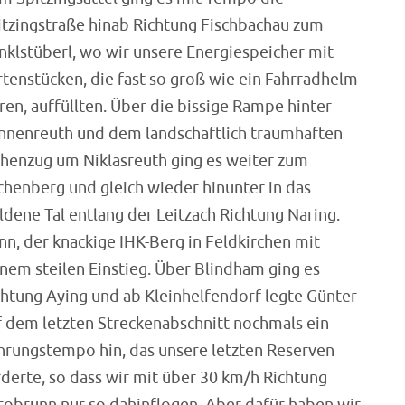
itzingstraße hinab Richtung Fischbachau zum
nklstüberl, wo wir unsere Energiespeicher mit
rtenstücken, die fast so groß wie ein Fahrradhelm
ren, auffüllten. Über die bissige Rampe hinter
nnenreuth und dem landschaftlich traumhaften
henzug um Niklasreuth ging es weiter zum
schenberg und gleich wieder hinunter in das
ldene Tal entlang der Leitzach Richtung Naring.
nn, der knackige IHK-Berg in Feldkirchen mit
inem steilen Einstieg. Über Blindham ging es
chtung Aying und ab Kleinhelfendorf legte Günter
f dem letzten Streckenabschnitt nochmals ein
hrungstempo hin, das unsere letzten Reserven
rderte, so dass wir mit über 30 km/h Richtung