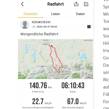
Sp
Wi
To
wa
So
Hö
Ir
Go
Da
se
Ri
au
Fü
fo