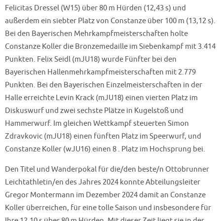
Felicitas Dressel (W15) über 80 m Hürden (12,43 s) und
außerdem ein siebter Platz von Constanze über 100 m (13,12 s).
Bei den Bayerischen Mehrkampfmeisterschaften holte
Constanze Koller die Bronzemedaille im Siebenkampf mit 3.414
Punkten. Felix Seidl (mJU18) wurde Fünfter bei den
Bayerischen Hallenmehrkampfmeisterschaften mit 2.779
Punkten. Bei den Bayerischen Einzelmeisterschaften in der
Halle erreichte Levin Krack (mJU18) einen vierten Platz im
Diskuswurf und zwei sechste Plätze in Kugelstoß und
Hammerwurf. Im gleichen Wettkampf steuerten Simon
Zdravkovic (mJU18) einen fünften Platz im Speerwurf, und
Constanze Koller (wJU16) einen 8 . Platz im Hochsprung bei.
Den Titel und Wanderpokal für die/den beste/n Ottobrunner
Leichtathletin/en des Jahres 2024 konnte Abteilungsleiter
Gregor Montermann im Dezember 2024 damit an Constanze
Koller überreichen, für eine tolle Saison und insbesondere für
Ihre 12,10 s über 80 m Hürden. Mit dieser Zeit liegt sie in der