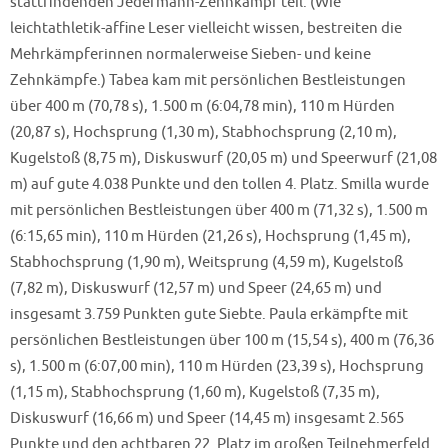
stattfindenden Jedermann-Zehnkampf teil. (Wie
leichtathletik-affine Leser vielleicht wissen, bestreiten die
Mehrkämpferinnen normalerweise Sieben- und keine
Zehnkämpfe.) Tabea kam mit persönlichen Bestleistungen
über 400 m (70,78 s), 1.500 m (6:04,78 min), 110 m Hürden
(20,87 s), Hochsprung (1,30 m), Stabhochsprung (2,10 m),
Kugelstoß (8,75 m), Diskuswurf (20,05 m) und Speerwurf (21,08
m) auf gute 4.038 Punkte und den tollen 4. Platz. Smilla wurde
mit persönlichen Bestleistungen über 400 m (71,32 s), 1.500 m
(6:15,65 min), 110 m Hürden (21,26 s), Hochsprung (1,45 m),
Stabhochsprung (1,90 m), Weitsprung (4,59 m), Kugelstoß
(7,82 m), Diskuswurf (12,57 m) und Speer (24,65 m) und
insgesamt 3.759 Punkten gute Siebte. Paula erkämpfte mit
persönlichen Bestleistungen über 100 m (15,54 s), 400 m (76,36
s), 1.500 m (6:07,00 min), 110 m Hürden (23,39 s), Hochsprung
(1,15 m), Stabhochsprung (1,60 m), Kugelstoß (7,35 m),
Diskuswurf (16,66 m) und Speer (14,45 m) insgesamt 2.565
Punkte und den achtbaren 22. Platz im großen Teilnehmerfeld.