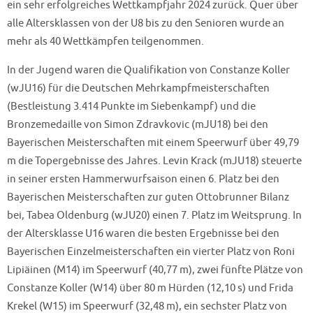
ein sehr erfolgreiches Wettkampfjahr 2024 zurück. Quer über
alle Altersklassen von der U8 bis zu den Senioren wurde an
mehr als 40 Wettkämpfen teilgenommen.
In der Jugend waren die Qualifikation von Constanze Koller
(wJU16) für die Deutschen Mehrkampfmeisterschaften
(Bestleistung 3.414 Punkte im Siebenkampf) und die
Bronzemedaille von Simon Zdravkovic (mJU18) bei den
Bayerischen Meisterschaften mit einem Speerwurf über 49,79
m die Topergebnisse des Jahres. Levin Krack (mJU18) steuerte
in seiner ersten Hammerwurfsaison einen 6. Platz bei den
Bayerischen Meisterschaften zur guten Ottobrunner Bilanz
bei, Tabea Oldenburg (wJU20) einen 7. Platz im Weitsprung. In
der Altersklasse U16 waren die besten Ergebnisse bei den
Bayerischen Einzelmeisterschaften ein vierter Platz von Roni
Lipiäinen (M14) im Speerwurf (40,77 m), zwei fünfte Plätze von
Constanze Koller (W14) über 80 m Hürden (12,10 s) und Frida
Krekel (W15) im Speerwurf (32,48 m), ein sechster Platz von