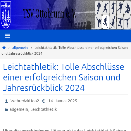
Zum
Inhalt
springen
Start
allgemein
Leichtathletik: Tolle Abschlüsse einer erfolgreichen Saison
und Jahresrückblick 2024
Leichtathletik: Tolle Abschlüsse
einer erfolgreichen Saison und
Jahresrückblick 2024
Webredaktion2
14. Januar 2025
,
allgemein
Leichtathletik