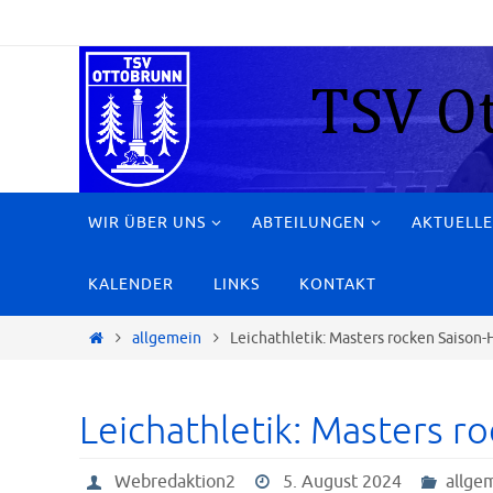
Zum
Inhalt
springen
Zum
WIR ÜBER UNS
ABTEILUNGEN
AKTUELLE
Inhalt
springen
KALENDER
LINKS
KONTAKT
Start
allgemein
Leichathletik: Masters rocken Saison-
Leichathletik: Masters r
Webredaktion2
5. August 2024
allge