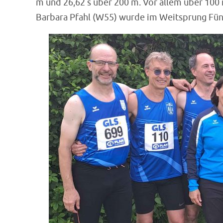
m und 26,62 s über 200 m. Vor allem über 100 
Barbara Pfahl (W55) wurde im Weitsprung Fünf