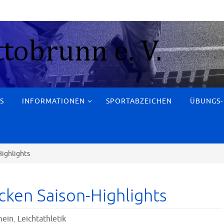
S
INFORMATIONEN
SPORTABZEICHEN
ÜBUNGS-
Highlights
ocken Saison-Highlights
mein
,
Leichtathletik