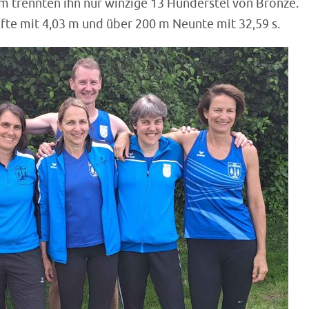
m trennten ihn nur winzige 13 Hunderstel von Bronze.
te mit 4,03 m und über 200 m Neunte mit 32,59 s.