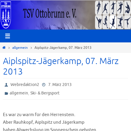
Zum
Inhalt
springen
Start
allgemein
Aiplspitz-Jägerkamp, 07. März 2013
Aiplspitz-Jägerkamp, 07. März
2013
Webredaktion2
7. März 2013
,
allgemein
Ski- & Bergsport
Es war zu warm für den Herrenstein.
Aber Rauhkopf, Aiplspitz und Jägerkamp
haben Abwechslung im Sonnenschein geboten.