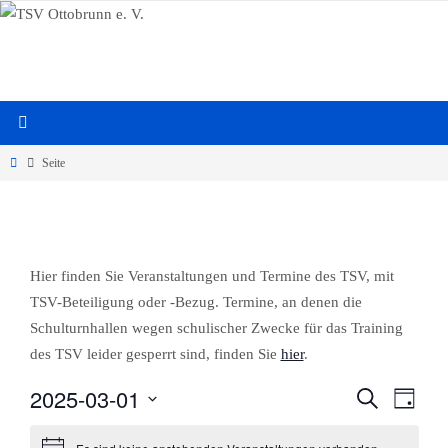
Zum
Inhalt
springen
Start
Seite
Hier finden Sie Veranstaltungen und Termine des TSV, mit
TSV-Beteiligung oder -Bezug. Termine, an denen die
Schulturnhallen wegen schulischer Zwecke für das Training
des TSV leider gesperrt sind, finden Sie
hier
.
2025-03-01
S
V
V
T
u
a
D
c
e
g